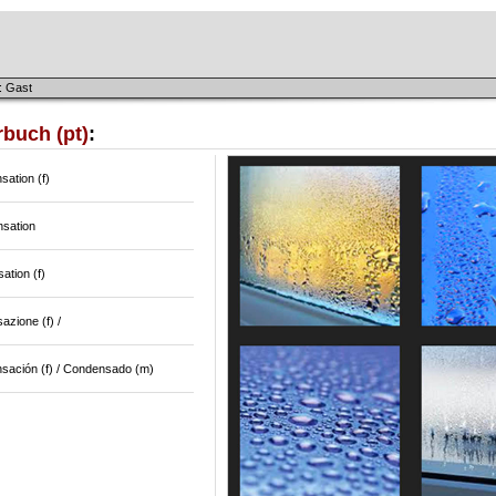
: Gast
buch (pt)
:
ation (f)
sation
ation (f)
zione (f) /
sación (f) / Condensado (m)