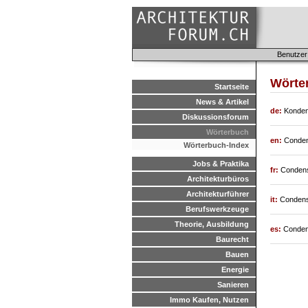
Benutzer
Wörter
Startseite
News & Artikel
de:
Kondens
Diskussionsforum
Wörterbuch
en:
Conden
Wörterbuch-Index
Jobs & Praktika
fr:
Condens
Architekturbüros
Architekturführer
it:
Condensa
Berufswerkzeuge
Theorie, Ausbildung
es:
Conden
Baurecht
Bauen
Energie
Sanieren
Immo Kaufen, Nutzen