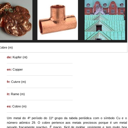
Cobre (m)
de:
Kupfer (nt)
en:
Copper
fr:
Cuivre (m)
it:
Rame (m)
es:
Cobre (m)
Um metal do 4º período do 11º grupo da tabela periódica com o símbolo Cu e o
número atómico 29. O cobre pertence aos metais preciosos porque é um metal
pesado fracamente reactivo. É macio, fácil de moldar, resistente e tem muito boa