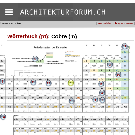
Benutzer: Gast
[
Anmelden / Registrieren
]
Wörterbuch (pt)
: Cobre (m)
12
6
3
10
9
11
1
13
5
4
8
7
15
14