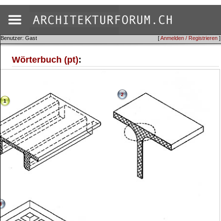
Benutzer: Gast
[
Anmelden / Registrieren
]
Wörterbuch (pt)
:
2
1
3