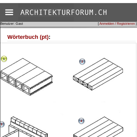
Benutzer: Gast
[
Anmelden / Registrieren
]
Wörterbuch (pt)
:
1
2
4
3