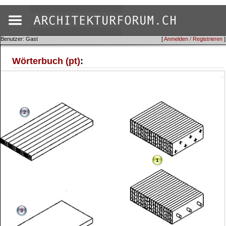
Benutzer: Gast
[
Anmelden / Registrieren
]
Wörterbuch (pt)
:
2
1
3