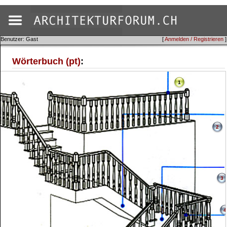
Benutzer: Gast
[
Anmelden / Registrieren
]
Wörterbuch (pt)
:
1
2
3
4