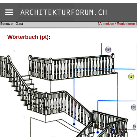
Benutzer: Gast
[
Anmelden / Registrieren
]
Wörterbuch (pt)
:
2
1
3
4