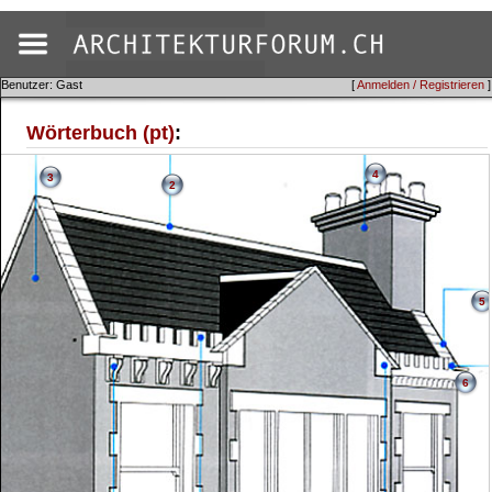
Benutzer: Gast
[
Anmelden / Registrieren
]
Wörterbuch (pt)
:
4
3
2
5
6