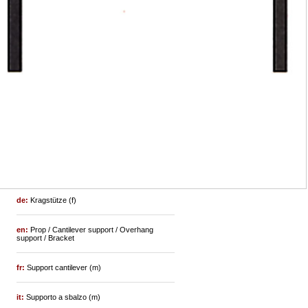
de:
Kragstütze (f)
en:
Prop / Cantilever support / Overhang
support / Bracket
fr:
Support cantilever (m)
it:
Supporto a sbalzo (m)