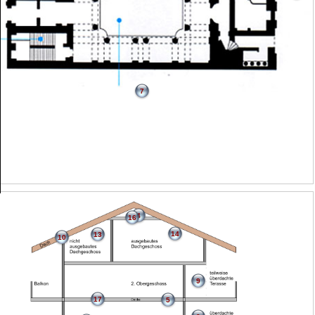
7
4
16
14
13
10
9
17
5