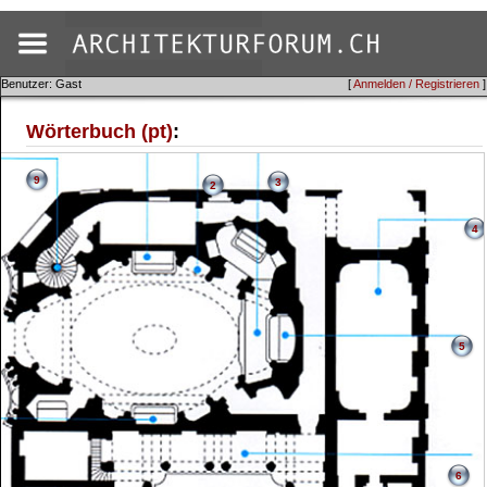
Benutzer: Gast
[
Anmelden / Registrieren
]
Wörterbuch (pt)
:
9
3
2
4
5
6