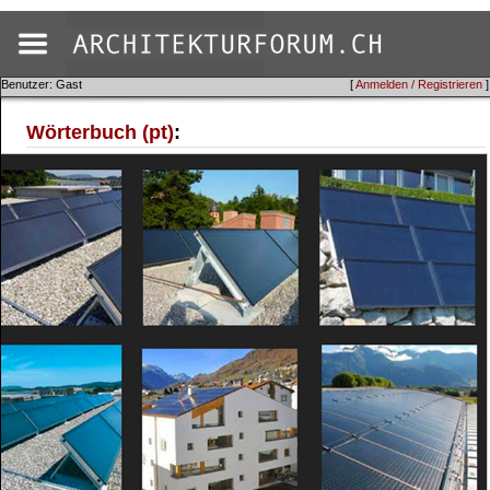
Benutzer: Gast
[
Anmelden / Registrieren
]
Wörterbuch (pt)
: