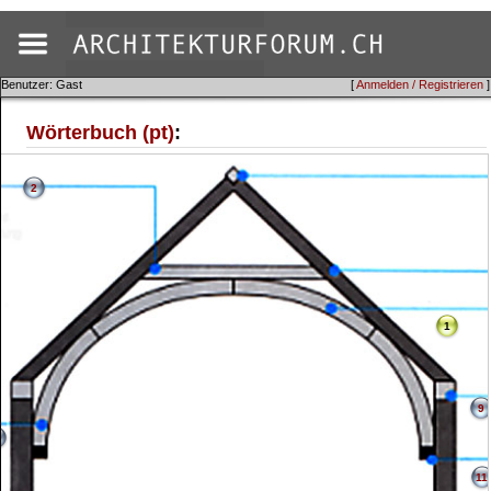
Benutzer: Gast
[
Anmelden / Registrieren
]
Wörterbuch (pt)
:
2
1
9
0
11