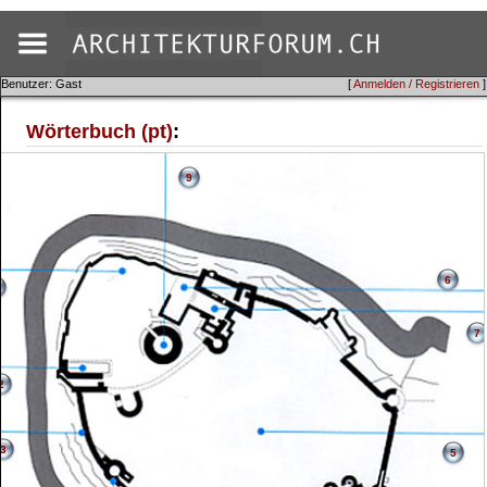
Benutzer: Gast
[
Anmelden / Registrieren
]
Wörterbuch (pt)
:
9
6
7
2
3
5