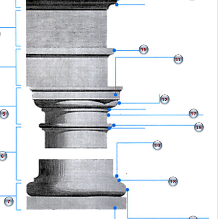
15
11
12
17
5
16
10
6
18
7