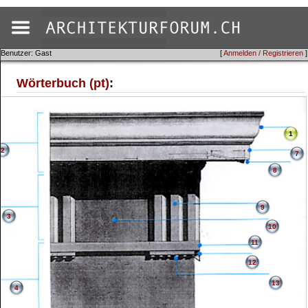
Benutzer: Gast
[
Anmelden / Registrieren
]
Wörterbuch (pt)
:
1
2
7
8
9
3
10
11
12
13
4