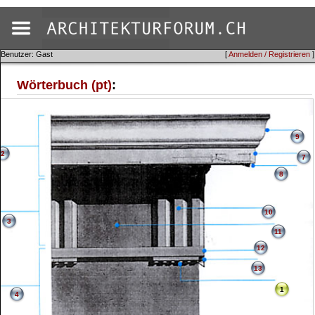
Benutzer: Gast
[
Anmelden / Registrieren
]
Wörterbuch (pt)
:
9
2
7
8
10
3
11
12
13
1
4