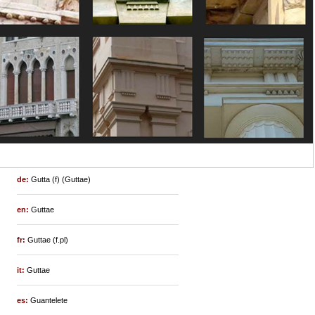
de:
Gutta (f) (Guttae)
en:
Guttae
fr:
Guttae (f.pl)
it:
Guttae
es:
Guantelete