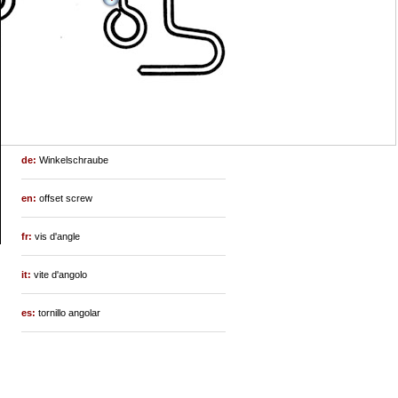
de:
Winkelschraube
en:
offset screw
fr:
vis d'angle
it:
vite d'angolo
es:
tornillo angolar