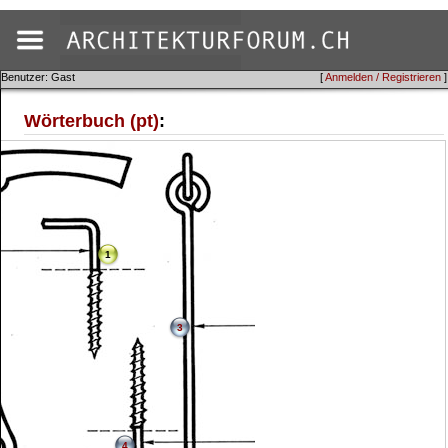
Benutzer: Gast
[
Anmelden / Registrieren
]
Wörterbuch (pt)
:
1
3
4