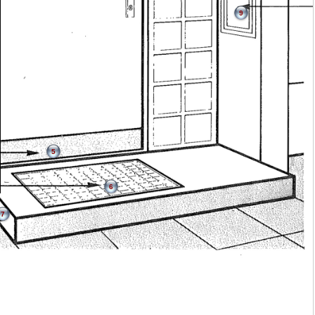
9
5
6
7