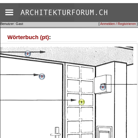
Benutzer: Gast
[
Anmelden / Registrieren
]
Wörterbuch (pt)
:
2
3
8
1