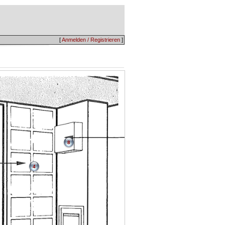
[
Anmelden / Registrieren
]
8
4