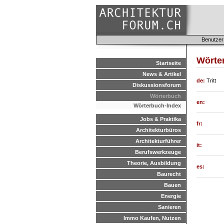
Benutzer
Wörter
Startseite
News & Artikel
de:
Tritt
Diskussionsforum
Wörterbuch
en:
Wörterbuch-Index
Jobs & Praktika
fr:
Architekturbüros
Architekturführer
it:
Berufswerkzeuge
Theorie, Ausbildung
es:
Baurecht
Bauen
Energie
Sanieren
Immo Kaufen, Nutzen