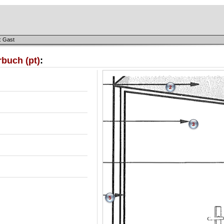
: Gast
buch (pt)
:
2
3
5