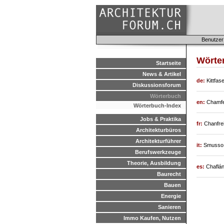
Benutzer
Wörter
Startseite
News & Artikel
de:
Kittfase
Diskussionsforum
Wörterbuch
en:
Chamf
Wörterbuch-Index
Jobs & Praktika
fr:
Chanfre
Architekturbüros
Architekturführer
it:
Smusso
Berufswerkzeuge
Theorie, Ausbildung
es:
Chaflá
Baurecht
Bauen
Energie
Sanieren
Immo Kaufen, Nutzen