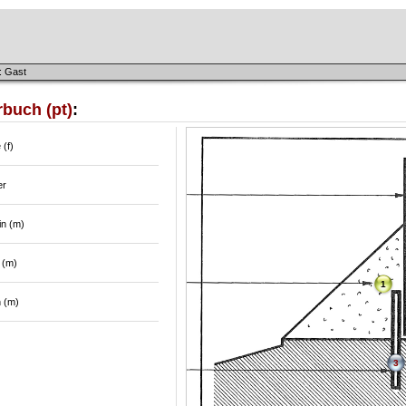
: Gast
buch (pt)
:
 (f)
er
in (m)
 (m)
1
n (m)
3