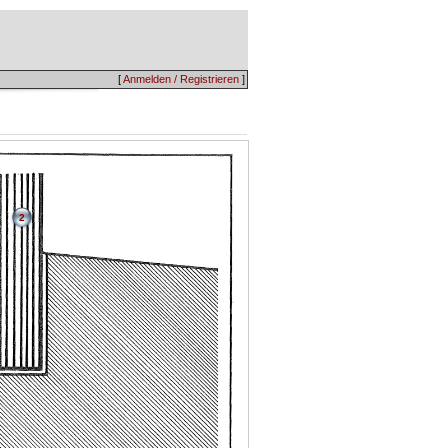
[
Anmelden / Registrieren
]
2