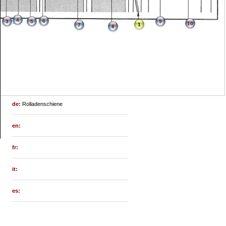
4
6
3
5
9
10
1
7
8
de:
Rolladenschiene
en:
fr:
it:
es: