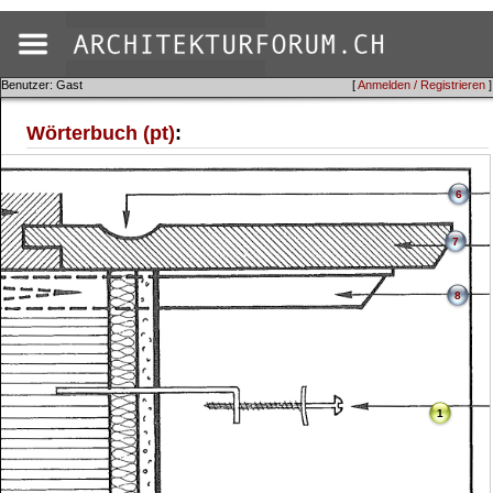
Benutzer: Gast
[
Anmelden / Registrieren
]
Wörterbuch (pt)
:
6
7
8
1