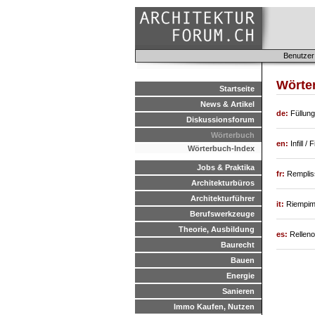
Benutzer
Wörter
Startseite
News & Artikel
de:
Füllung
Diskussionsforum
Wörterbuch
en:
Infill /
Wörterbuch-Index
Jobs & Praktika
fr:
Remplis
Architekturbüros
Architekturführer
it:
Riempime
Berufswerkzeuge
Theorie, Ausbildung
es:
Relleno
Baurecht
Bauen
Energie
Sanieren
Immo Kaufen, Nutzen