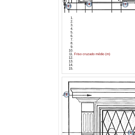
4
7
2
Friso cruzado médio (m)
2
3