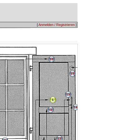
[
Anmelden / Registrieren
]
10
15
13
1
14
11
12