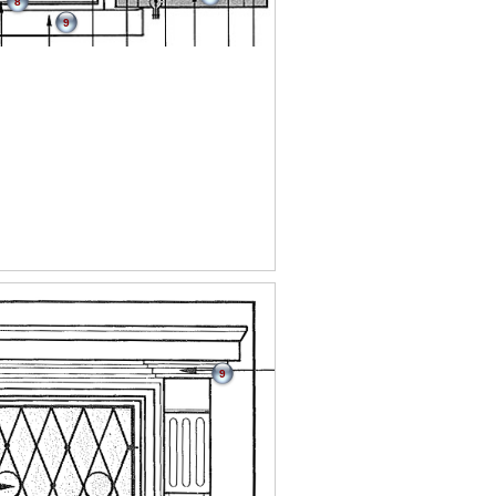
8
9
9