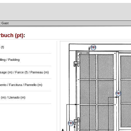
: Gast
buch (pt)
:
 (f)
5
 Filling / Padding
sage (m) / Farce (f) / Panneau (m)
nto / Farcitura / Pannello (m)
6
 (m) / Llenado (m)
3