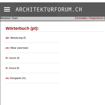
Benutzer: Gast
[
Anmelden / Registrieren
]
Wörterbuch (pt)
:
de:
Abnutzung (f)
en:
Wear (and tear)
fr:
Usure (f)
it:
Usura (f)
es:
Desgaste (m)