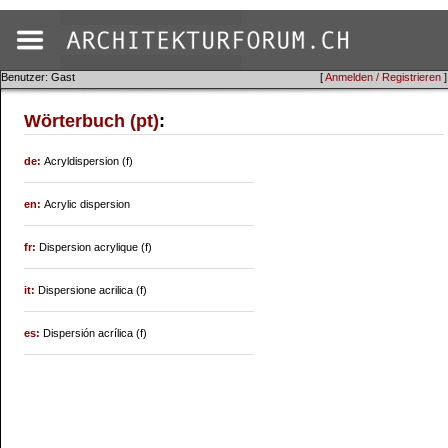
Benutzer: Gast
[
Anmelden / Registrieren
]
Wörterbuch (pt)
:
de:
Acryldispersion (f)
en:
Acrylic dispersion
fr:
Dispersion acrylique (f)
it:
Dispersione acrilica (f)
es:
Dispersión acrílica (f)