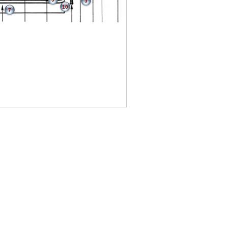
3
10
7