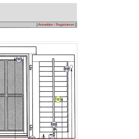
[
Anmelden / Registrieren
]
8
12
1
11
9