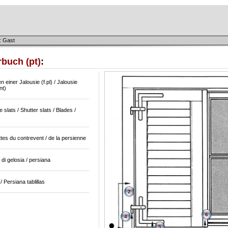
: Gast
buch (pt)
:
n einer Jalousie (f.pl) / Jalousie
nt)
e slats / Shutter slats / Blades /
tes du contrevent / de la persienne
 di gelosia / persiana
/ Persiana tablillas
2
6
4
5