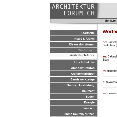
Benutzer
Wörter
Startseite
News & Artikel
de:
Lamelle
Diskussionsforum
Brettchen (
Wörterbuch
Wörterbuch-Index
en:
Jalousi
Slats
Jobs & Praktika
Architekturbüros
fr:
planchet
Architekturführer
Berufswerkzeuge
it:
tavoletta
Theorie, Ausbildung
Baurecht
es:
celosia 
Bauen
Energie
Sanieren
Immo Kaufen, Nutzen