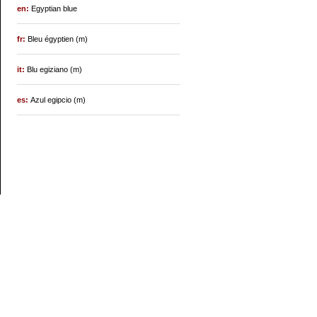
en:
Egyptian blue
fr:
Bleu égyptien (m)
it:
Blu egiziano (m)
es:
Azul egipcio (m)