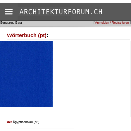
Benutzer: Gast
[
Anmelden / Registrieren
]
Wörterbuch (pt)
:
de:
Ägyptischblau (nt.)