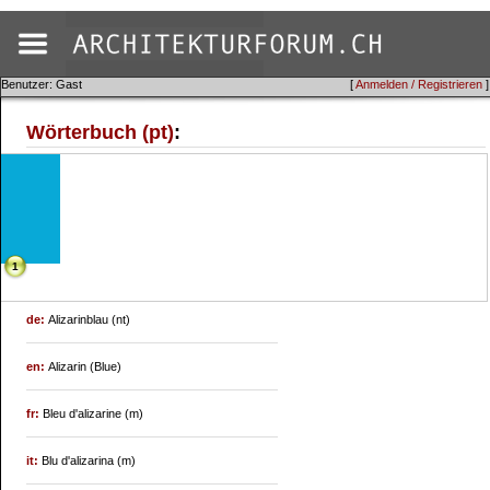
Benutzer: Gast
[
Anmelden / Registrieren
]
Wörterbuch (pt)
:
1
de:
Alizarinblau (nt)
en:
Alizarin (Blue)
fr:
Bleu d'alizarine (m)
it:
Blu d'alizarina (m)