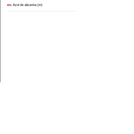
es:
Azul de alizarina (m)