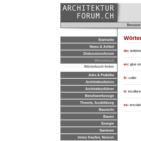
Benutzer
Wörter
Startseite
News & Artikel
de:
anleime
Diskussionsforum
Wörterbuch
en:
glue on
Wörterbuch-Index
Jobs & Praktika
fr:
coller
Architekturbüros
Architekturführer
it:
incollare
Berufswerkzeuge
Theorie, Ausbildung
es:
encolar
Baurecht
Bauen
Energie
Sanieren
Immo Kaufen, Nutzen