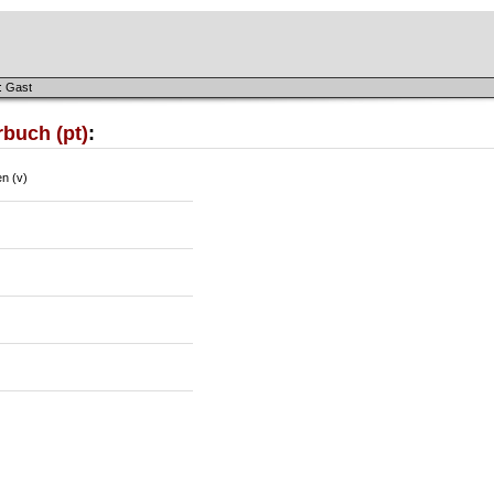
: Gast
buch (pt)
:
n (v)