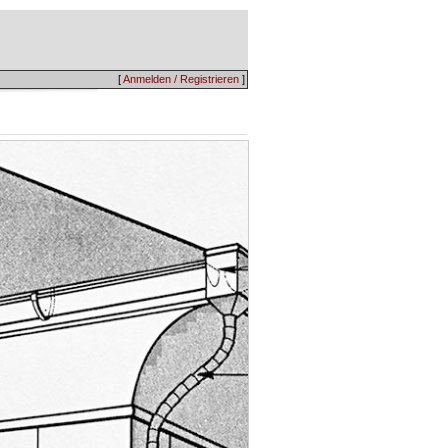
[
Anmelden / Registrieren
]