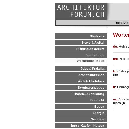
Benutzer
Wörter
Startseite
News & Artikel
de:
Rohrsch
Diskussionsforum
Wörterbuch
en:
Pipe st
Wörterbuch-Index
Jobs & Praktika
fr:
Collier 
(m)
Architekturbüros
Architekturführer
it:
Fermagli
Berufswerkzeuge
Theorie, Ausbildung
es:
Abrazad
Baurecht
tubos (f)
Bauen
Energie
Sanieren
Immo Kaufen, Nutzen