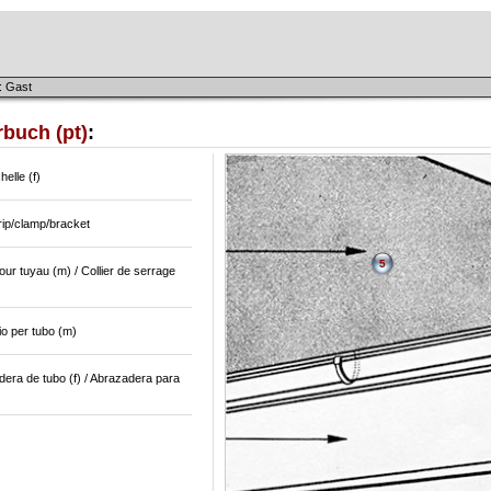
: Gast
buch (pt)
:
elle (f)
rip/clamp/bracket
5
pour tuyau (m) / Collier de serrage
o per tubo (m)
era de tubo (f) / Abrazadera para