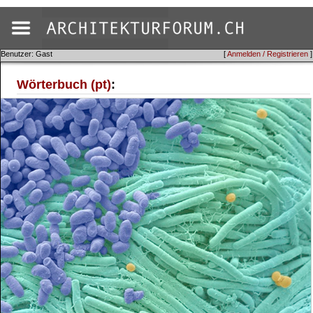
Benutzer: Gast
[
Anmelden / Registrieren
]
Wörterbuch (pt)
: