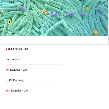
1
de:
Bakterien (f.pl)
en:
Bacteria
fr:
Bactéries (f.pl)
it:
Batteri (m.pl)
es:
Bacterias (f.pl)