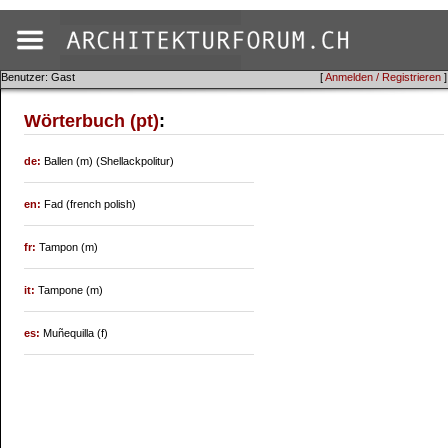
Benutzer: Gast
[
Anmelden / Registrieren
]
Wörterbuch (pt)
:
de:
Ballen (m) (Shellackpolitur)
en:
Fad (french polish)
fr:
Tampon (m)
it:
Tampone (m)
es:
Muñequilla (f)