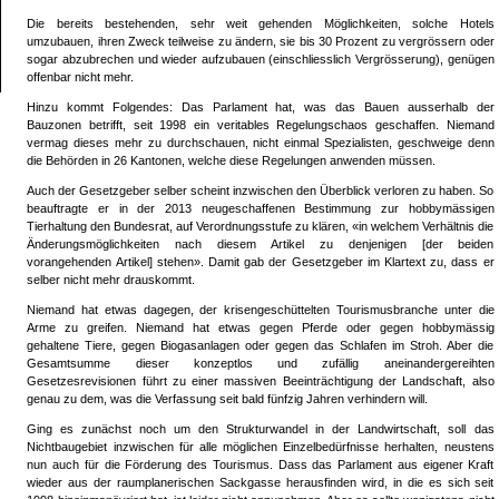
Die bereits bestehenden, sehr weit gehenden Möglichkeiten, solche Hotels
umzubauen, ihren Zweck teilweise zu ändern, sie bis 30 Prozent zu vergrössern oder
sogar abzubrechen und wieder aufzubauen (einschliesslich Vergrösserung), genügen
offenbar nicht mehr.
Hinzu kommt Folgendes: Das Parlament hat, was das Bauen ausserhalb der
Bauzonen betrifft, seit 1998 ein veritables Regelungschaos geschaffen. Niemand
vermag dieses mehr zu durchschauen, nicht einmal Spezialisten, geschweige denn
die Behörden in 26 Kantonen, welche diese Regelungen anwenden müssen.
Auch der Gesetzgeber selber scheint inzwischen den Überblick verloren zu haben. So
beauftragte er in der 2013 neugeschaffenen Bestimmung zur hobbymässigen
Tierhaltung den Bundesrat, auf Verordnungsstufe zu klären, «in welchem Verhältnis die
Änderungsmöglichkeiten nach diesem Artikel zu denjenigen [der beiden
vorangehenden Artikel] stehen». Damit gab der Gesetzgeber im Klartext zu, dass er
selber nicht mehr drauskommt.
Niemand hat etwas dagegen, der krisengeschüttelten Tourismusbranche unter die
Arme zu greifen. Niemand hat etwas gegen Pferde oder gegen hobbymässig
gehaltene Tiere, gegen Biogasanlagen oder gegen das Schlafen im Stroh. Aber die
Gesamtsumme dieser konzeptlos und zufällig aneinandergereihten
Gesetzesrevisionen führt zu einer massiven Beeinträchtigung der Landschaft, also
genau zu dem, was die Verfassung seit bald fünfzig Jahren verhindern will.
Ging es zunächst noch um den Strukturwandel in der Landwirtschaft, soll das
Nichtbaugebiet inzwischen für alle möglichen Einzelbedürfnisse herhalten, neustens
nun auch für die Förderung des Tourismus. Dass das Parlament aus eigener Kraft
wieder aus der raumplanerischen Sackgasse herausfinden wird, in die es sich seit