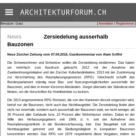
Benutzer: Gast
[
Anmelden / Registrieren
]
News
Zersiedelung ausserhalb
Bauzonen
Neue Zürcher Zeitung vom 07.04.2016, Gastkommentar von Alain Griffel
Die Schweizerinnen und Schweizer wollen die Zersiedelung eindämmen. Das haben
sie mehrfach zum Ausdruck gebracht: 2012 mit der Annahme der
Zweitwohnungsinitiative und der Zürcher Kulturlandinitiative, 2013 mit der Zustimmung
zur Verschärfung des Raumplanungsgesetzes (RPG). Gleichwohl schafft das
Bundesparlament ständig neue Bau- und Nutzungsmöglichkeiten ausserhalb der
Bauzonen, und dies in immer kürzeren Abständen. Jüngst überwies der Ständerat eine
Motion, um die Vorschriften für Hotelbetriebe zu lockern.
Die 2013 angenommene RPG-Revision, die von den Kantonen derzeit umgesetzt wird,
betraf nur die Bauzonen, nicht auch das Nichtbaugebiet. Die Zersiedelung findet aber
nicht nur innerhalb, sondern auch ausserhalb der Bauzonen statt, wo nicht weniger als
30 Prozent aller Gebäude bzw. 10 Prozent aller Wohnhäuser stehen. Dabei ist der
Wille des Verfassungsgebers seit 1969, d. h. seit der Aufnahme des
Raumplanungsartikels in die Bundesverfassung, klar: Das Baugebiet soll vom
Nichtbaugebiet getrennt und die Siedlungstätigkeit in kompakten Bauzonen
konzentriert werden. Das RPG von 1979 respektierte diese Vorgaben, indem es