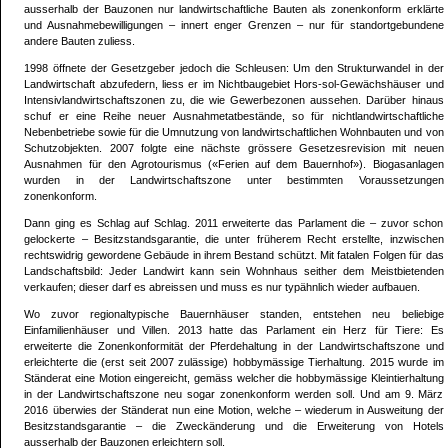
ausserhalb der Bauzonen nur landwirtschaftliche Bauten als zonenkonform erklärte
und Ausnahmebewilligungen – innert enger Grenzen – nur für standortgebundene
andere Bauten zuliess.
1998 öffnete der Gesetzgeber jedoch die Schleusen: Um den Strukturwandel in der
Landwirtschaft abzufedern, liess er im Nichtbaugebiet Hors-sol-Gewächshäuser und
Intensivlandwirtschaftszonen zu, die wie Gewerbezonen aussehen. Darüber hinaus
schuf er eine Reihe neuer Ausnahmetatbestände, so für nichtlandwirtschaftliche
Nebenbetriebe sowie für die Umnutzung von landwirtschaftlichen Wohnbauten und von
Schutzobjekten. 2007 folgte eine nächste grössere Gesetzesrevision mit neuen
Ausnahmen für den Agrotourismus («Ferien auf dem Bauernhof»). Biogasanlagen
wurden in der Landwirtschaftszone unter bestimmten Voraussetzungen
zonenkonform.
Dann ging es Schlag auf Schlag. 2011 erweiterte das Parlament die – zuvor schon
gelockerte – Besitzstandsgarantie, die unter früherem Recht erstellte, inzwischen
rechtswidrig gewordene Gebäude in ihrem Bestand schützt. Mit fatalen Folgen für das
Landschaftsbild: Jeder Landwirt kann sein Wohnhaus seither dem Meistbietenden
verkaufen; dieser darf es abreissen und muss es nur typähnlich wieder aufbauen.
Wo zuvor regionaltypische Bauernhäuser standen, entstehen neu beliebige
Einfamilienhäuser und Villen. 2013 hatte das Parlament ein Herz für Tiere: Es
erweiterte die Zonenkonformität der Pferdehaltung in der Landwirtschaftszone und
erleichterte die (erst seit 2007 zulässige) hobbymässige Tierhaltung. 2015 wurde im
Ständerat eine Motion eingereicht, gemäss welcher die hobbymässige Kleintierhaltung
in der Landwirtschaftszone neu sogar zonenkonform werden soll. Und am 9. März
2016 überwies der Ständerat nun eine Motion, welche – wiederum in Ausweitung der
Besitzstandsgarantie – die Zweckänderung und die Erweiterung von Hotels
ausserhalb der Bauzonen erleichtern soll.