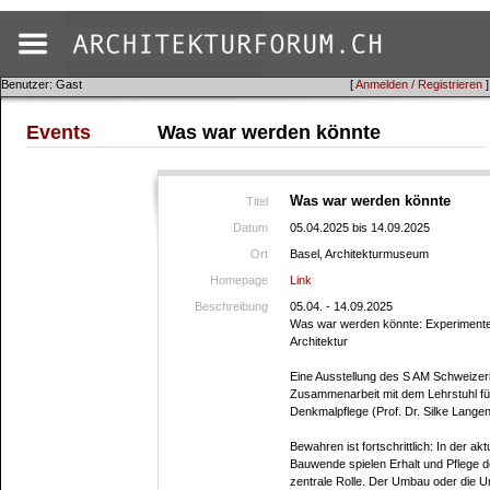
Benutzer: Gast
[
Anmelden / Registrieren
]
Events
Was war werden könnte
Was war werden könnte
Titel
Datum
05.04.2025 bis 14.09.2025
Ort
Basel, Architekturmuseum
Homepage
Link
Beschreibung
05.04. - 14.09.2025
Was war werden könnte: Experiment
Architektur
Eine Ausstellung des S AM Schweizer
Zusammenarbeit mit dem Lehrstuhl fü
Denkmalpflege (Prof. Dr. Silke Lange
Bewahren ist fortschrittlich: In der ak
Bauwende spielen Erhalt und Pflege
zentrale Rolle. Der Umbau oder die U