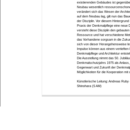
existierenden Gebäudes ist gegenübe
Neubau wesentlich ressourcenschon
verändert sich das Wesen der Archite
auf dem Neubau lag, gilt nun das Bau
der Disziplin. Vor diesem Hintergrun
Praxis der Denkmalpflege eine neue Dri
versteht diese Disziplin den gebauten
Ressource und hat verschiedene Met
das Vorhandene sorgsam in die Zukun
sich von dieser Herangehensweise l
Impulse können aus einem vertieften
Denkmalpflege und Architektur entst
Die Ausstellung nimmt das 50. Jubil
Denkmalschutzjahrs 1975 als Anlass,
Gegenwart und Zukunft der Denkmalp
Möglichkeiten für die Kooperation mit 
Künstlerische Leitung: Andreas Ruby 
Shinohara (S AM)