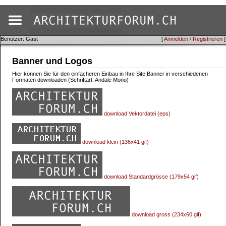
Benutzer: Gast
[
Anmelden / Registrieren
]
Banner und Logos
Hier können Sie für den einfacheren Einbau in Ihre Site Banner in verschiedenen
Formaten downloaden (Schriftart: Andale Mono)
download Vektordatei (eps)
download klein (136x41 gif)
download Standardgrösse (179x54 gif)
download gross (234x60 gif)