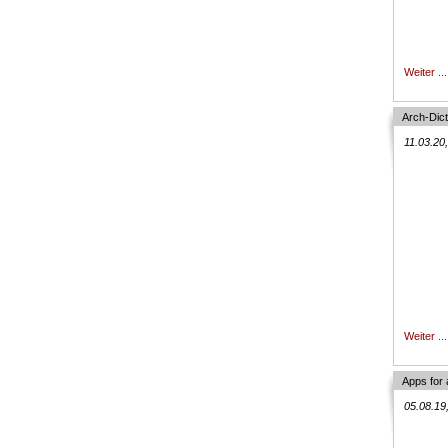
Weiter ...
Arch-Dict
11.03.20
Weiter ...
Apps for 
05.08.19