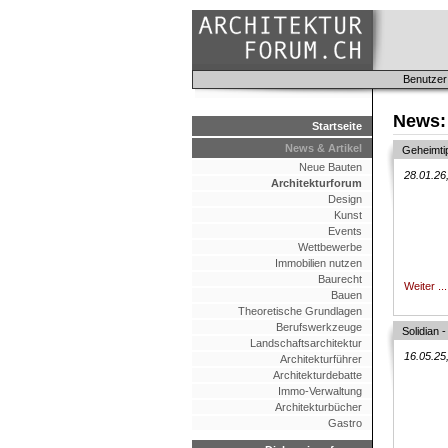
Benutzer
News:
Startseite
News & Artikel
Geheimti
Neue Bauten
28.01.26
Architekturforum
Design
Kunst
Events
Wettbewerbe
Immobilien nutzen
Baurecht
Weiter ...
Bauen
Theoretische Grundlagen
Berufswerkzeuge
Solidian
Landschaftsarchitektur
16.05.25
Architekturführer
Architekturdebatte
Immo-Verwaltung
Architekturbücher
Gastro