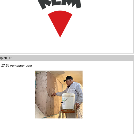
pp Nr. 13
, 17:34 von super user