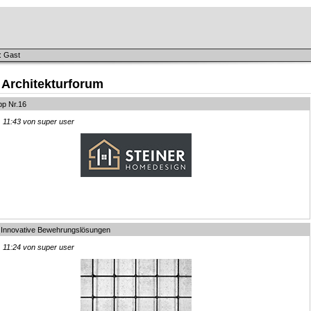
: Gast
 Architekturforum
pp Nr.16
, 11:43 von super user
 - Innovative Bewehrungslösungen
, 11:24 von super user