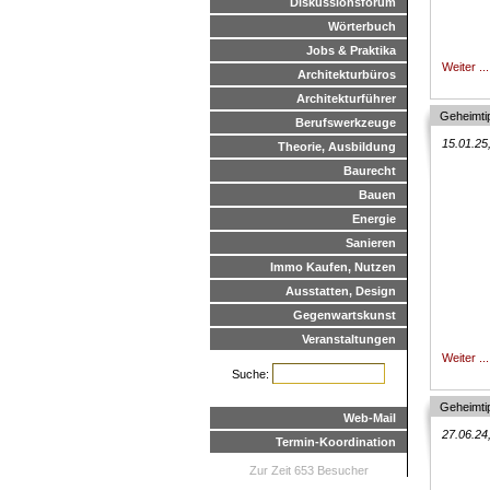
Diskussionsforum
Wörterbuch
Jobs & Praktika
Weiter ...
Architekturbüros
Architekturführer
Geheimti
Berufswerkzeuge
15.01.25
Theorie, Ausbildung
Baurecht
Bauen
Energie
Sanieren
Immo Kaufen, Nutzen
Ausstatten, Design
Gegenwartskunst
Veranstaltungen
Weiter ...
Suche:
Geheimti
Web-Mail
27.06.24
Termin-Koordination
Zur Zeit 653 Besucher