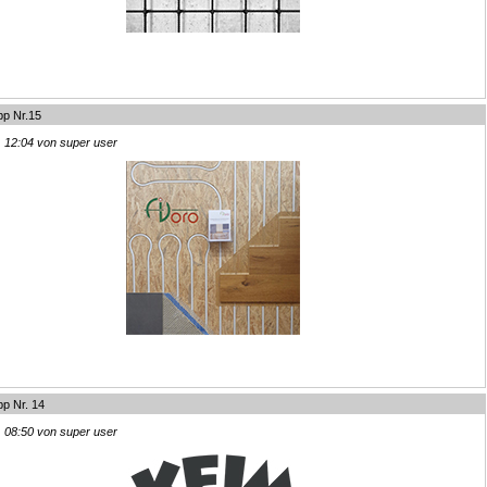
pp Nr.15
, 12:04 von super user
pp Nr. 14
, 08:50 von super user