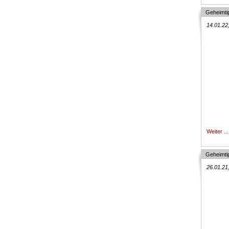
Geheimti
14.01.22
Weiter ...
Geheimti
26.01.21