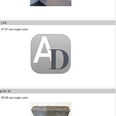
 1.04
, 07:57 von super user
pp Nr. 10
, 09:39 von super user