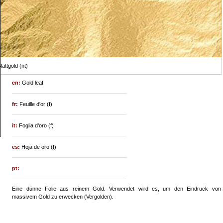
lattgold (nt)
en:
Gold leaf
fr:
Feuille d'or (f)
it:
Foglia d'oro (f)
es:
Hoja de oro (f)
pt:
Eine dünne Folie aus reinem Gold. Verwendet wird es, um den Eindruck von
massivem Gold zu erwecken (Vergolden).