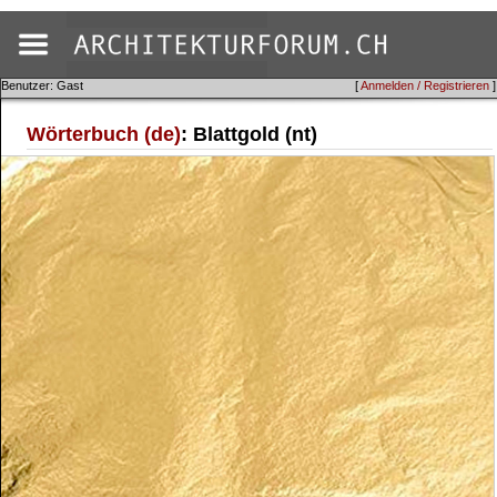
Benutzer: Gast
[
Anmelden / Registrieren
]
Wörterbuch (de)
: Blattgold (nt)