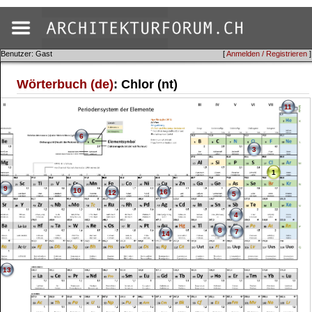
Benutzer: Gast
[
Anmelden / Registrieren
]
Wörterbuch (de)
: Chlor (nt)
11
6
3
1
9
10
16
12
5
4
8
7
14
13