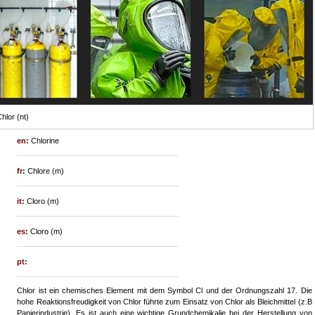
hlor (nt)
en:
Chlorine
fr:
Chlore (m)
it:
Cloro (m)
es:
Cloro (m)
pt:
Chlor ist ein chemisches Element mit dem Symbol Cl und der Ordnungszahl 17. Die
hohe Reaktionsfreudigkeit von Chlor führte zum Einsatz von Chlor als Bleichmittel (z.B
Papierindustrie). Es ist auch eine wichtige Grundchemikalie bei der Herstellung von