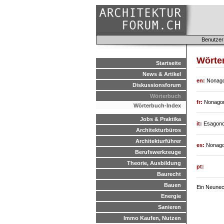
Benutzer
Wörte
Startseite
News & Artikel
en:
Nonag
Diskussionsforum
Wörterbuch
fr:
Nonago
Wörterbuch-Index
Jobs & Praktika
it:
Esagono
Architekturbüros
Architekturführer
es:
Nonag
Berufswerkzeuge
Theorie, Ausbildung
pt:
Baurecht
Bauen
Ein Neuneck
Energie
Sanieren
Immo Kaufen, Nutzen