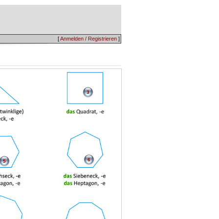
[
Anmelden / Registrieren
]
3
6
5