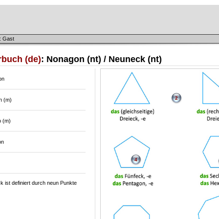
: Gast
rbuch (de)
: Nonagon (nt) / Neuneck (nt)
on
2
n (m)
 (m)
on
4
 ist definiert durch neun Punkte