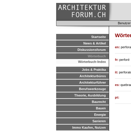
Benutzer
Wörte
Startseite
News & Artikel
en:
perfora
Diskussionsforum
Wörterbuch
fr:
perforé
Wörterbuch-Index
Jobs & Praktika
it:
perforat
Architekturbüros
Architekturführer
es:
quebra
Berufswerkzeuge
Theorie, Ausbildung
pt:
Baurecht
Bauen
Energie
Sanieren
Immo Kaufen, Nutzen