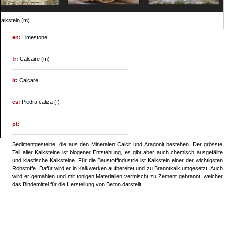
alkstein (m)
en:
Limestone
fr:
Calcaire (m)
it:
Calcare
es:
Piedra caliza (f)
pt:
Sedimentgesteine, die aus den Mineralen Calcit und Aragonit bestehen. Der grösste
Teil aller Kalksteine ist biogener Entstehung, es gibt aber auch chemisch ausgefällte
und klastische Kalksteine. Für die Baustoffindustrie ist Kalkstein einer der wichtigsten
Rohstoffe. Dafür wird er in Kalkwerken aufbereitet und zu Branntkalk umgesetzt. Auch
wird er gemahlen und mit tonigen Materialien vermischt zu Zement gebrannt, welcher
das Bindemittel für die Herstellung von Beton darstellt.