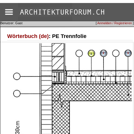
Benutzer: Gast
[
Anmelden / Registrieren
]
Wörterbuch (de)
: PE Trennfolie
2
3
1