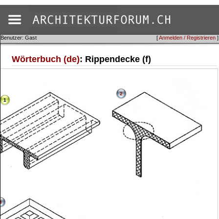
Benutzer: Gast
[
Anmelden / Registrieren
]
Wörterbuch (de)
: Rippendecke (f)
2
1
3