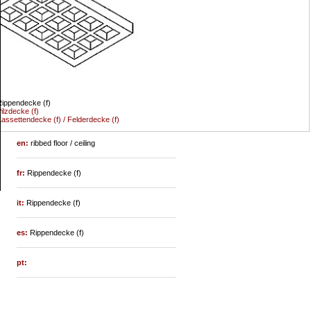
ippendecke (f)
ilzdecke (f)
assettendecke (f) / Felderdecke (f)
en:
ribbed floor / ceiling
fr:
Rippendecke (f)
it:
Rippendecke (f)
es:
Rippendecke (f)
pt: