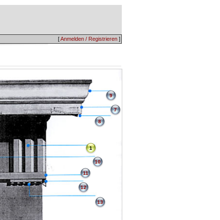
[
Anmelden / Registrieren
]
9
7
8
1
10
11
12
13