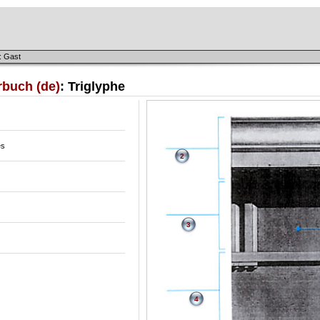
: Gast
rbuch (de)
: Triglyphe
es
2
3
4