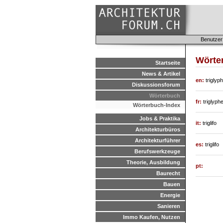
Benutzer
Wörte
Startseite
News & Artikel
en:
triglyph
Diskussionsforum
Wörterbuch
fr:
triglyph
Wörterbuch-Index
Jobs & Praktika
it:
triglifo
Architekturbüros
Architekturführer
es:
triglifo
Berufswerkzeuge
Theorie, Ausbildung
pt:
Baurecht
Bauen
Energie
Sanieren
Immo Kaufen, Nutzen