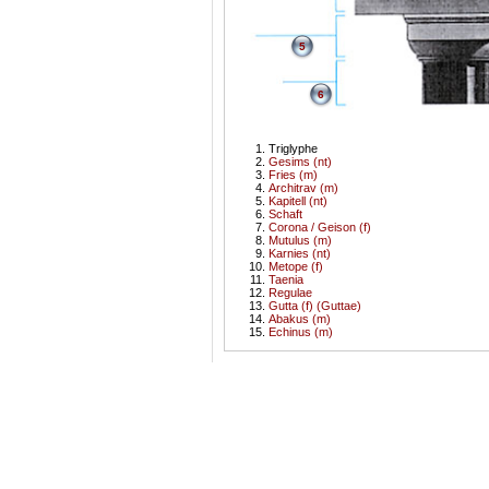
5
6
Triglyphe
Gesims (nt)
Fries (m)
Architrav (m)
Kapitell (nt)
Schaft
Corona / Geison (f)
Mutulus (m)
Karnies (nt)
Metope (f)
Taenia
Regulae
Gutta (f) (Guttae)
Abakus (m)
Echinus (m)