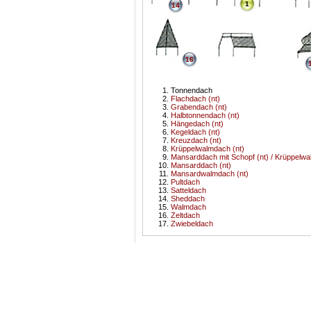
1
14
16
Tonnendach
Flachdach (nt)
Grabendach (nt)
Halbtonnendach (nt)
Hängedach (nt)
Kegeldach (nt)
Kreuzdach (nt)
Krüppelwalmdach (nt)
Mansarddach mit Schopf (nt) / Krüppelw
Mansarddach (nt)
Mansardwalmdach (nt)
Pultdach
Satteldach
Sheddach
Walmdach
Zeltdach
Zwiebeldach