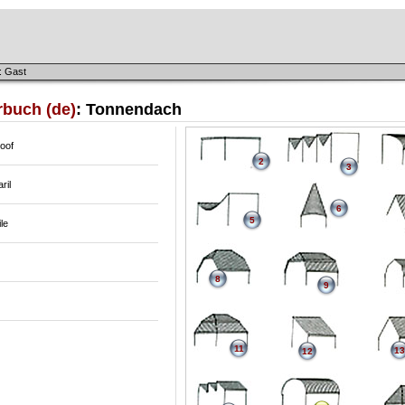
: Gast
rbuch (de)
: Tonnendach
roof
2
3
ril
6
5
ile
8
9
11
13
12