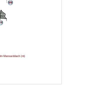
15
17
alm-Mansarddach (nt)