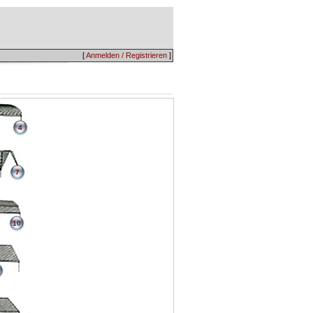
[
Anmelden / Registrieren
]
4
7
10