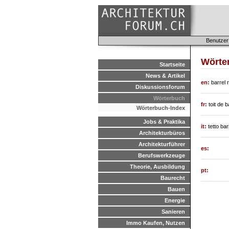
Benutzer
Wörte
Startseite
News & Artikel
en:
barrel 
Diskussionsforum
Wörterbuch
fr:
toit de ba
Wörterbuch-Index
Jobs & Praktika
it:
tetto bar
Architekturbüros
Architekturführer
es:
Berufswerkzeuge
Theorie, Ausbildung
pt:
Baurecht
Bauen
Energie
Sanieren
Immo Kaufen, Nutzen