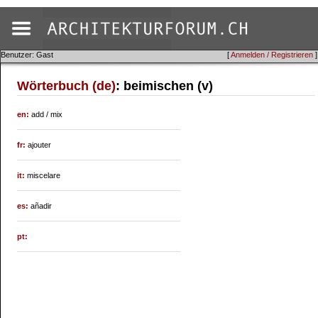
Benutzer: Gast
[
Anmelden / Registrieren
]
Wörterbuch (de)
: beimischen (v)
en:
add / mix
fr:
ajouter
it:
miscelare
es:
añadir
pt: