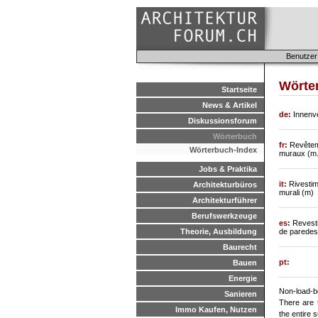
Benutzer
Wörte
Startseite
News & Artikel
de:
Innenve
Diskussionsforum
Wörterbuch
fr:
Revêtem
Wörterbuch-Index
muraux (m.
Jobs & Praktika
it:
Rivestim
Architekturbüros
murali (m)
Architekturführer
Berufswerkzeuge
es:
Revesti
Theorie, Ausbildung
de paredes
Baurecht
pt:
Bauen
Energie
Non-load-
Sanieren
There are t
Immo Kaufen, Nutzen
the entire 