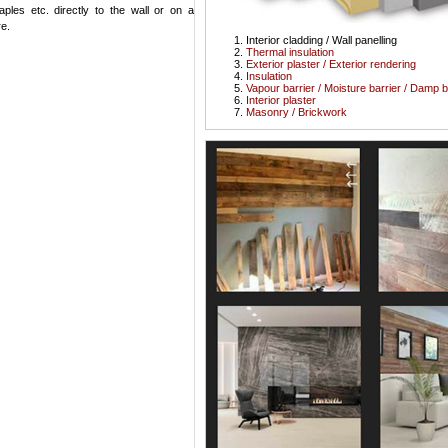
aples etc. directly to the wall or on a
e.
Interior cladding / Wall panelling
Thermal insulation
Exterior plaster / Exterior rendering
Insulation
Vapour barrier / Moisture barrier / Damp b
Interior plaster
Masonry / Brickwork