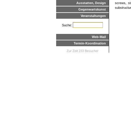
Ausstatten, Design
screws, st
substructur
Gegenwartskunst
Veranstaltungen
Suche:
Web-Mail
Termin-Koordination
Zur Zeit 233 Besucher