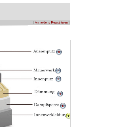
[
Anmelden / Registrieren
]
3
7
6
4
5
1