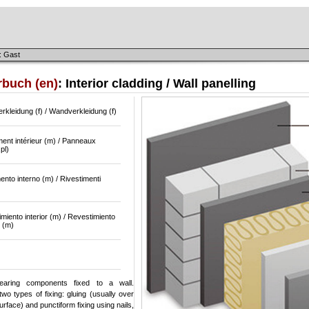
: Gast
rbuch (en)
: Interior cladding / Wall panelling
rkleidung (f) / Wandverkleidung (f)
ent intérieur (m) / Panneaux
pl)
ento interno (m) / Rivestimenti
miento interior (m) / Revestimiento
 (m)
bearing components fixed to a wall.
wo types of fixing: gluing (usually over
surface) and punctiform fixing using nails,