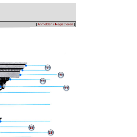
[
Anmelden / Registrieren
]
8
9
10
11
12
18