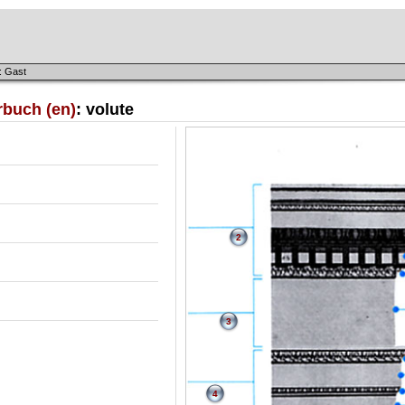
: Gast
rbuch (en)
: volute
2
3
4