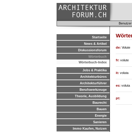
Benutzer
Wörte
Startseite
News & Artikel
de:
Volute
Diskussionsforum
Wörterbuch
fr:
volute
Wörterbuch-Index
Jobs & Praktika
it:
voluta
Architekturbüros
Architekturführer
es:
voluta
Berufswerkzeuge
Theorie, Ausbildung
pt:
Baurecht
Bauen
Energie
Sanieren
Immo Kaufen, Nutzen