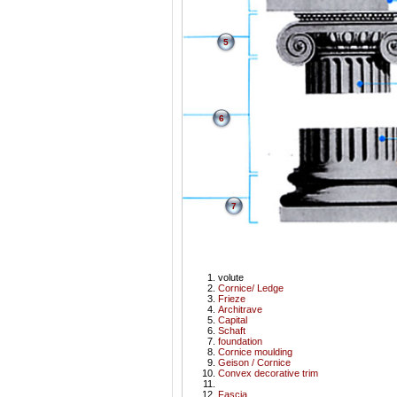
5
6
7
volute
Cornice/ Ledge
Frieze
Architrave
Capital
Schaft
foundation
Cornice moulding
Geison / Cornice
Convex decorative trim
Fascia