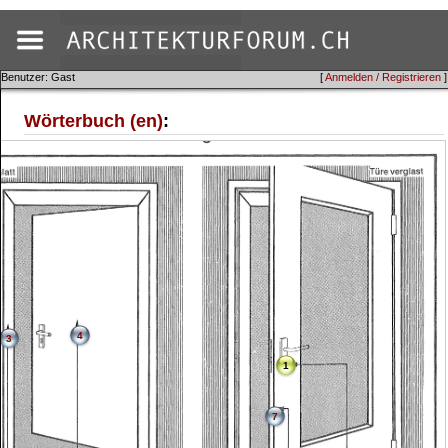
Benutzer: Gast
[
Anmelden / Registrieren
]
Wörterbuch (en)
:
4
3
1
7