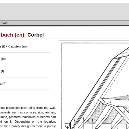
: Gast
rbuch (en)
: Corbel
 (f) / Kragstein (m)
 (m)
(f)
 (f)
ing projection protruding from the wall.
onents such as cornices, ribs, arches,
lumns, pilasters, balconies or beams can
d on it. Depending on the location,
an be a purely design element, a purely