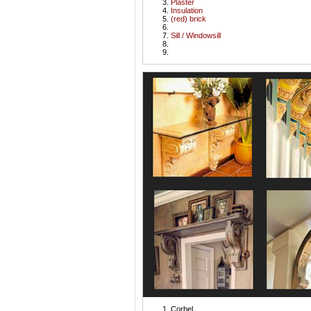
Plaster
Insulation
(red) brick
Sill / Windowsill
Corbel