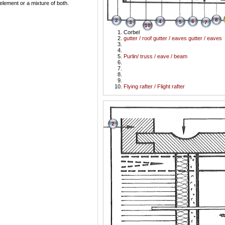
element or a mixture of both.
8
2
4
6
5
3
7
10
Corbel
gutter / roof gutter / eaves gutter / eaves
Purlin/ truss / eave / beam
Flying rafter / Flight rafter
2