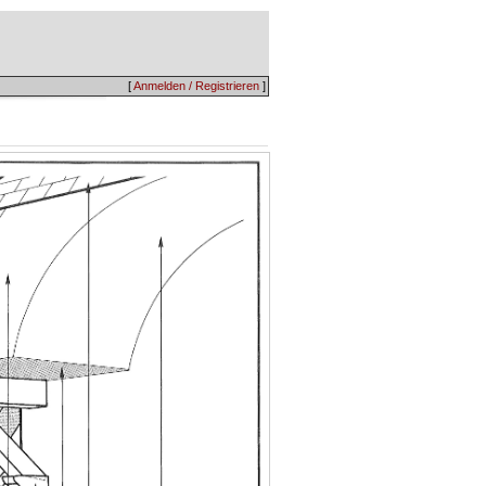
[
Anmelden / Registrieren
]