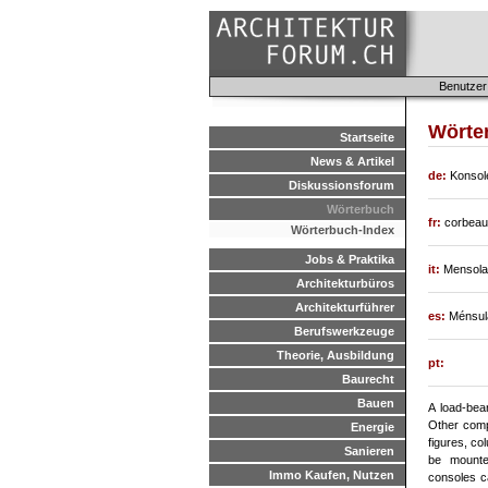
Benutzer
Wörte
Startseite
News & Artikel
de:
Konsole
Diskussionsforum
Wörterbuch
fr:
corbeau
Wörterbuch-Index
Jobs & Praktika
it:
Mensola 
Architekturbüros
Architekturführer
es:
Ménsula
Berufswerkzeuge
Theorie, Ausbildung
pt:
Baurecht
Bauen
A load-bear
Other comp
Energie
figures, co
Sanieren
be mounte
Immo Kaufen, Nutzen
consoles c