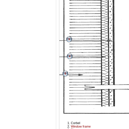
3
4
5
Corbel
Window frame