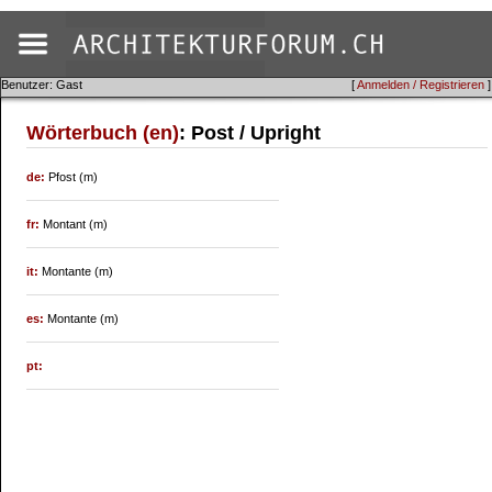
Benutzer: Gast
[
Anmelden / Registrieren
]
Wörterbuch (en)
: Post / Upright
de:
Pfost (m)
fr:
Montant (m)
it:
Montante (m)
es:
Montante (m)
pt: