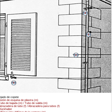
4
3
2
5
ejado de copete
istón de esquina de pilastra (m)
ubo de bajada (m) / Tubo de salida (m)
brazadera de tubo (f) / Abrazadera para tubos (f)
ückhalter