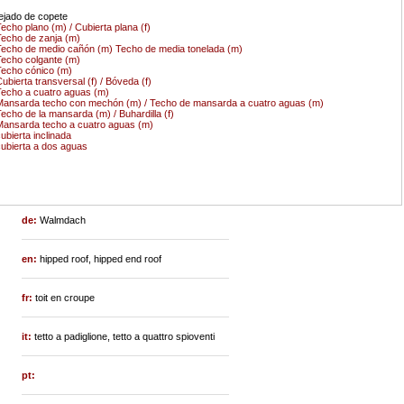
ejado de copete
echo plano (m) / Cubierta plana (f)
echo de zanja (m)
echo de medio cañón (m) Techo de media tonelada (m)
echo colgante (m)
echo cónico (m)
ubierta transversal (f) / Bóveda (f)
echo a cuatro aguas (m)
ansarda techo con mechón (m) / Techo de mansarda a cuatro aguas (m)
echo de la mansarda (m) / Buhardilla (f)
ansarda techo a cuatro aguas (m)
ubierta inclinada
ubierta a dos aguas
de:
Walmdach
en:
hipped roof, hipped end roof
fr:
toit en croupe
it:
tetto a padiglione, tetto a quattro spioventi
pt: